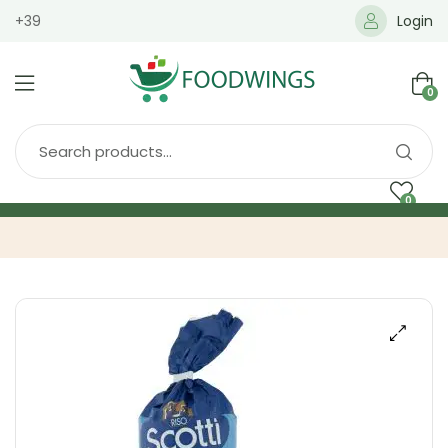
+39
Login
0
0
Home
Spedizione
Brands
Shop
Blog