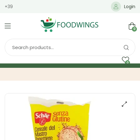
+39
Login
0
0
Home
Spedizione
Brands
Shop
Blog