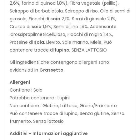
2,6%, farina di quinoa 1,8%), Fibra vegetale (psillio),
Sciroppo di barbabietola, Sciroppo di riso, Olio di semi di
girasole, Fiocchi di
soia
2,1%, Semi di girasole 2,1%,
Crusca di
soia
1,9%, Semi di lino 1,9%, Addensante:
idrossipropilmetilcellulosa, Fiocchi di miglio 1,4%,
Proteine di
soia
, Lievito, Sale marino, Miele, Può
contenere tracce di
lupino
, SENZA LATTOSIO
Gli ingredienti che contengono allergeni sono
evidenziati in
Grassetto
Allergeni
Contiene : Soia
Potrebbe contenere : Lupini
Non contiene : Glutine, Lattosio, Grano/Frumento
Può contenere tracce di lupino, Senza glutine, Senza
frumento, Senza lattosio
Additivi – Informazioni aggiuntive